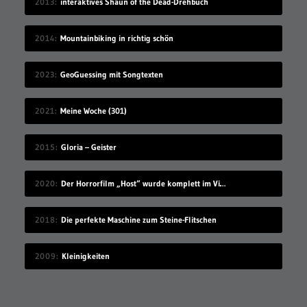
2013
interaktives Shaun of the Dead-Drehbuch
2014
Mountainbiking in richtig schön
2023
GeoGuessing mit Songtexten
2021
Meine Woche (301)
2015
Gloria – Geister
2020
Der Horrorfilm „Host“ wurde komplett im Videochat-Tool Zoom gedreht
2018
Die perfekte Maschine zum Steine-Flitschen
2009
Kleinigkeiten