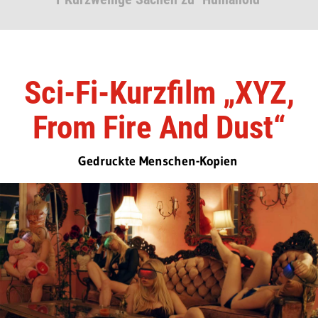
Sci-Fi-Kurzfilm „XYZ,
From Fire And Dust“
Gedruckte Menschen-Kopien