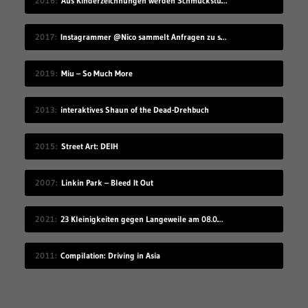
2016
Aus Kinderzeichnungen werden Schmuckstücke
2017
Instagrammer @Nico sammelt Anfragen zu seinem Benutzernamen
2019
Miu – So Much More
2013
interaktives Shaun of the Dead-Drehbuch
2015
Street Art: DEIH
2007
Linkin Park – Bleed It Out
2021
23 Kleinigkeiten gegen Langeweile am 08.08.2021
2011
Compilation: Driving in Asia