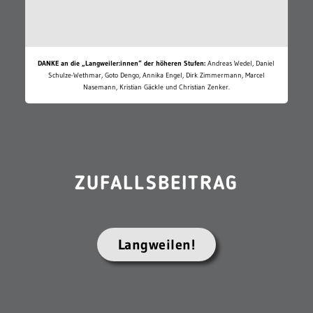
DANKE an die „Langweiler:innen“ der höheren Stufen:
Andreas Wedel, Daniel
Schulze-Wethmar, Goto Dengo, Annika Engel, Dirk Zimmermann, Marcel
Nasemann, Kristian Gäckle und Christian Zenker.
ZUFALLSBEITRAG
Langweilen!