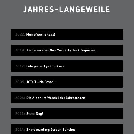
JAHRES-LANGEWEILE
2022
Meine Woche (353)
2019
Eingefrorenes New York City dank Superzeitlupe
2017
Fotografie: Lyu Chirkova
2009
BT’n’J – Na Posedu
2024
Die Alpen im Wandel der Jahreszeiten
2011
Static Dog!
2014
Skateboarding: Jordan Sanchez