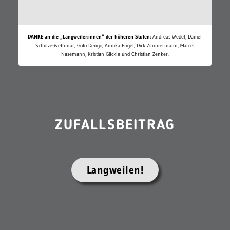
DANKE an die „Langweiler:innen“ der höheren Stufen:
Andreas Wedel, Daniel
Schulze-Wethmar, Goto Dengo, Annika Engel, Dirk Zimmermann, Marcel
Nasemann, Kristian Gäckle und Christian Zenker.
ZUFALLSBEITRAG
Langweilen!