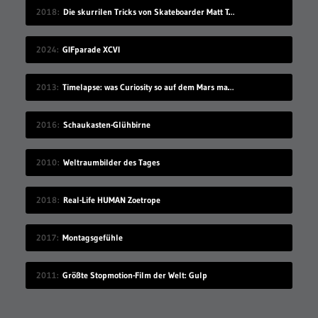
2018
Die skurrilen Tricks von Skateboarder Matt Tomasello
2024
GIFparade XCVI
2013
Timelapse: was Curiosity so auf dem Mars macht
2016
Schaukasten-Glühbirne
2010
Weltraumbilder des Tages
2018
Real-Life HUMAN Zoetrope
2017
Montagsgefühle
2011
Größte Stopmotion-Film der Welt: Gulp