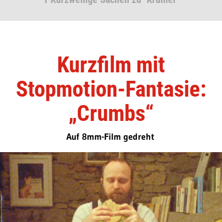
Kurzfilm mit
Stopmotion-Fantasie:
„Crumbs“
Auf 8mm-Film gedreht