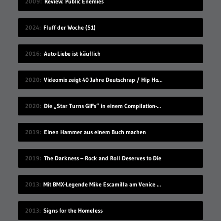
2009
Review: Public Enemies
2024
Fluff der Woche (51)
2016
Auto-Liebe ist käuflich
2020
Videomix zeigt 40 Jahre Deutschrap / Hip Hop in 7:30 Minuten
2020
Die „Star Turns GIFs“ in einem Compilation-Video
2019
Einen Hammer aus einem Buch machen
2019
The Darkness – Rock and Roll Deserves to Die
2013
Mit BMX-Legende Mike Escamilla am Venice Beach
2013
Signs for the Homeless