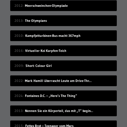
2012
Meerschweinchen-Olympiade
2013
The Olympians
2010
Kampfjetturbinen-Bus macht 367mph
2016
Virtueller Koi Karpfen-Teich
2009
Short: Colour Girl
2022
Mark Hamill überrascht Leute am Drive-Thru-Schalter
2024
Fontaines D.C. – „Here’s The Thing“
2013
Nennen Sie ein Körperteil, das mit „T“ beginnt
2015
Fettes Brot – Teenager vom Mars