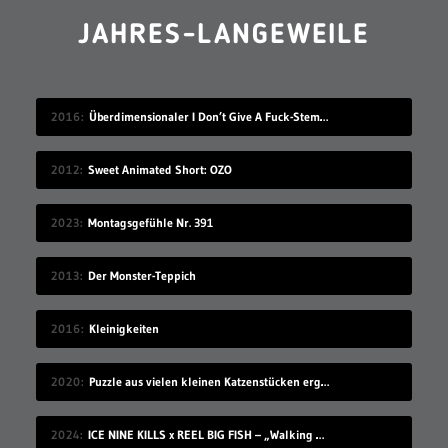
JAHRES-LANGEWEILE
2016
Überdimensionaler I Don’t Give A Fuck-Stempel
2012
Sweet Animated Short: OZO
2023
Montagsgefühle Nr. 391
2013
Der Monster-Teppich
2016
Kleinigkeiten
2020
Puzzle aus vielen kleinen Katzenstücken ergibt eine große Katze
2024
ICE NINE KILLS x REEL BIG FISH – „Walking On Sunshine“ (Musikvideo)