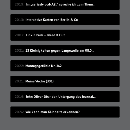
2019
Im „seriesly podcAZt“ spreche ich zum Thema „Algorithmus“
2013
interaktive Karten von Berlin & Co.
2007
Linkin Park – Bleed It Out
2021
23 Kleinigkeiten gegen Langeweile am 08.08.2021
2022
Montagsgefühle Nr. 342
2021
Meine Woche (301)
2016
John Oliver über den Untergang des Journalismus
2024
Wie kann man KI-Inhalte erkennen?