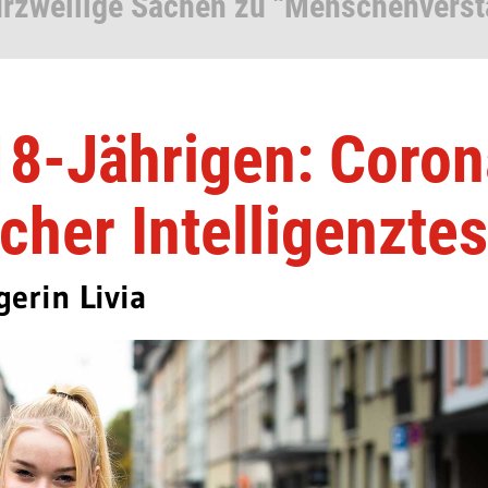
urzweilige Sachen zu "Menschenverst
18-Jährigen: Coron
icher Intelligenztes
erin Livia