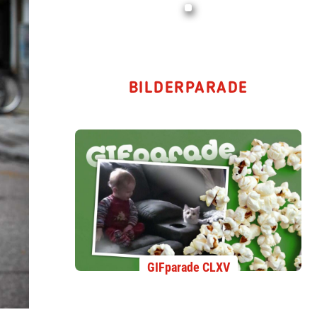
BILDERPARADE
GIFparade CLXV