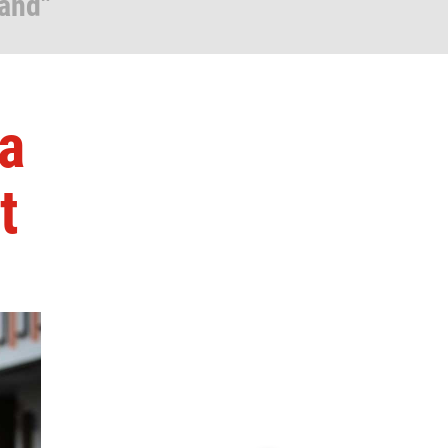
and"
a
t