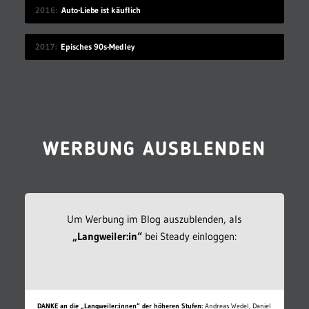
2016
Auto-Liebe ist käuflich
2017
Episches 90s-Medley
WERBUNG AUSBLENDEN
Um Werbung im Blog auszublenden, als
„Langweiler:in“
bei Steady einloggen:
DANKE an die „Langweiler:innen“ der höheren Stufen:
Andreas Wedel, Daniel