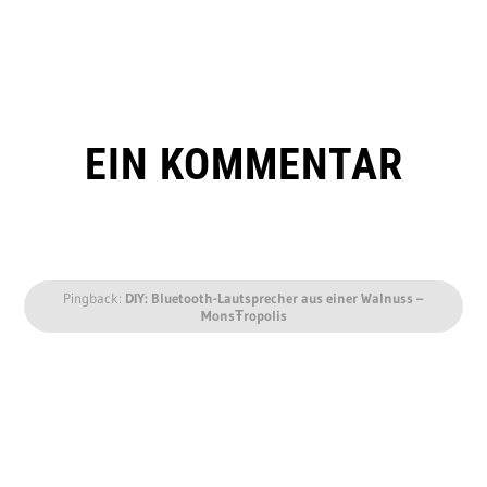
EIN KOMMENTAR
Pingback:
DIY: Bluetooth-Lautsprecher aus einer Walnuss –
MonsŦropolis