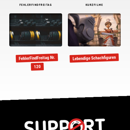
FEHLERFINDFREITAG
KURZFILME
Lebendige Schachfiguren
FehlerFindFreitag Nr.
120