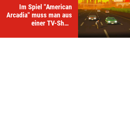
Im Spiel "American
Arcadia" muss man aus
einer TV-Show
ausbrechen