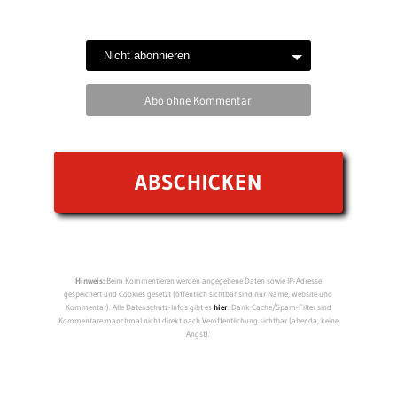
Abo ohne Kommentar
Hinweis:
Beim Kommentieren werden angegebene Daten sowie IP-Adresse
gespeichert und Cookies gesetzt (öffentlich sichtbar sind nur Name, Website und
Kommentar). Alle Datenschutz-Infos gibt es
hier
. Dank Cache/Spam-Filter sind
Kommentare manchmal nicht direkt nach Veröffentlichung sichtbar (aber da, keine
Angst).