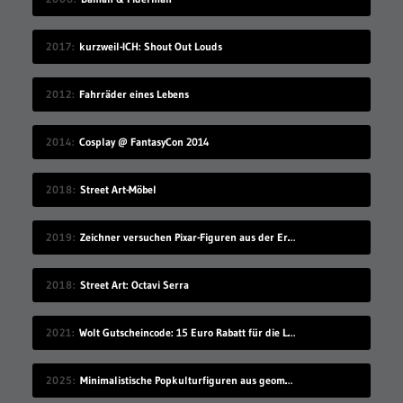
2017
kurzweil-ICH: Shout Out Louds
2012
Fahrräder eines Lebens
2014
Cosplay @ FantasyCon 2014
2018
Street Art-Möbel
2019
Zeichner versuchen Pixar-Figuren aus der Erinnerung raus zu malen
2018
Street Art: Octavi Serra
2021
Wolt Gutscheincode: 15 Euro Rabatt für die Lieferando-Alternative!
2025
Minimalistische Popkulturfiguren aus geometrischen Formen