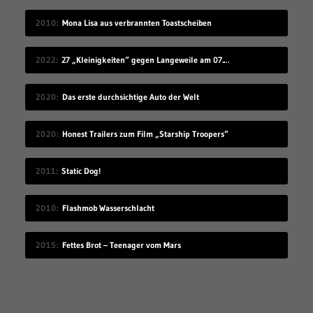
2010
Mona Lisa aus verbrannten Toastscheiben
2022
27 „Kleinigkeiten“ gegen Langeweile am 07.08.2022
2020
Das erste durchsichtige Auto der Welt
2020
Honest Trailers zum Film „Starship Troopers“
2011
Static Dog!
2010
Flashmob Wasserschlacht
2015
Fettes Brot – Teenager vom Mars