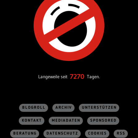
7270
Langeweile seit
Tagen.
BLOGROLL
ARCHIV
UNTERSTÜTZEN
KONTAKT
MEDIADATEN
SPONSORED
BERATUNG
DATENSCHUTZ
COOKIES
RSS