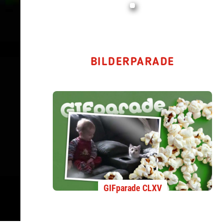
BILDERPARADE
GIFparade CLXV