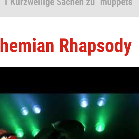
1 Kurzweilige Sachen zu "muppets"
ohemian Rhapsody