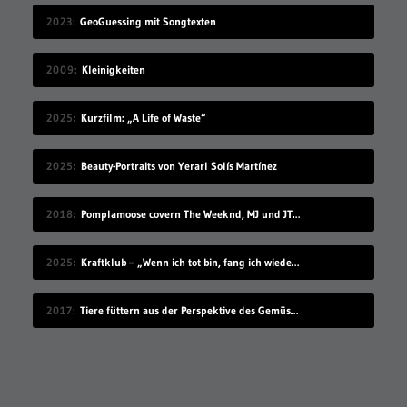
2023
GeoGuessing mit Songtexten
2009
Kleinigkeiten
2025
Kurzfilm: „A Life of Waste“
2025
Beauty-Portraits von Yerarl Solís Martínez
2018
Pomplamoose covern The Weeknd, MJ und JT in sehr schönem Mashup
2025
Kraftklub – „Wenn ich tot bin, fang ich wieder an“
2017
Tiere füttern aus der Perspektive des Gemüses