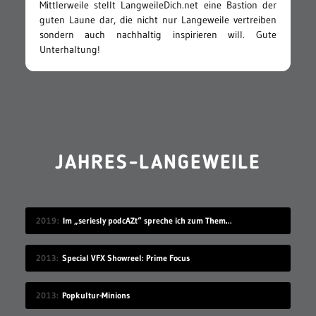
Mittlerweile stellt LangweileDich.net eine Bastion der
guten Laune dar, die nicht nur Langeweile vertreiben
sondern auch nachhaltig inspirieren will. Gute
Unterhaltung!
JAHRES-LANGEWEILE
2019
Im „seriesly podcAZt“ spreche ich zum Thema „Algorithmus“
2013
Special VFX Showreel: Prime Focus
2013
Popkultur-Minions