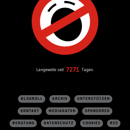
7271
Langeweile seit
Tagen.
BLOGROLL
ARCHIV
UNTERSTÜTZEN
KONTAKT
MEDIADATEN
SPONSORED
BERATUNG
DATENSCHUTZ
COOKIES
RSS