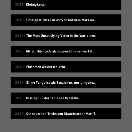
2011
Kleinigkeiten
2013
Timelapse: was Curiosity so auf dem Mars macht
2018
The Most Unsatisfying Video in the World ever made – part 2
2023
Alfred Hitchcock als Bösewicht in seinen Filmen
2010
Flashmob Wasserschlacht
2019
Slime Tango ist wie Tauziehen, nur umgekehrt
2013
Missing U – der fehlende Bchstabe
2018
Die skurrilen Tricks von Skateboarder Matt Tomasello