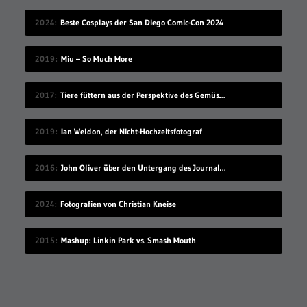
2024
Beste Cosplays der San Diego Comic-Con 2024
2019
Miu – So Much More
2017
Tiere füttern aus der Perspektive des Gemüses
2019
Ian Weldon, der Nicht-Hochzeitsfotograf
2016
John Oliver über den Untergang des Journalismus
2024
Fotografien von Christian Kneise
2015
Mashup: Linkin Park vs. Smash Mouth