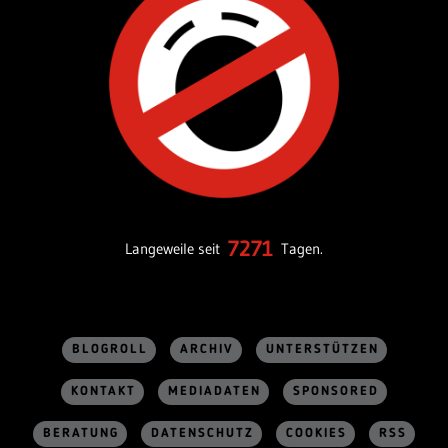
7271
Langeweile seit
Tagen.
BLOGROLL
ARCHIV
UNTERSTÜTZEN
KONTAKT
MEDIADATEN
SPONSORED
BERATUNG
DATENSCHUTZ
COOKIES
RSS