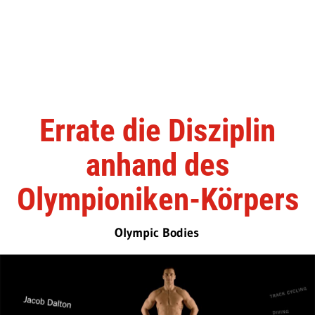
Errate die Disziplin
anhand des
Olympioniken-Körpers
Olympic Bodies