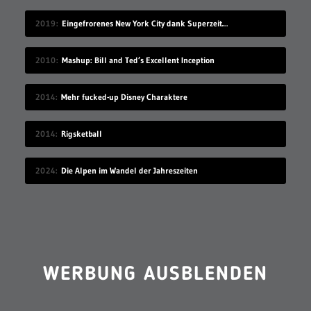
2019
Eingefrorenes New York City dank Superzeitlupe
2010
Mashup: Bill and Ted’s Excellent Inception
2014
Mehr fucked-up Disney Charaktere
2014
Rigsketball
2024
Die Alpen im Wandel der Jahreszeiten
WERBUNG AUSBLENDEN