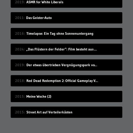
2019
ASMR for White Liberals
2011
Das Geister-Auto
2016
Timelapse: Ein Tag ohne Sonnenuntergang
2024
„Das Flüstern der Felder“: Film besteht aus Ölgemälden als Frames
2019
Der etwas übertrieben Vergnügungspark von Black Sheep Films
2018
Red Dead Redemption 2: Official Gameplay Video
2015
Meine Woche (2)
2015
Street Art auf Verteilerkästen