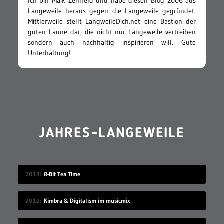
Ich bin Maik Zehrfeld und habe diesen Blog 2006 aus
Langeweile heraus gegen die Langeweile gegründet.
Mittlerweile stellt LangweileDich.net eine Bastion der
guten Laune dar, die nicht nur Langeweile vertreiben
sondern auch nachhaltig inspirieren will. Gute
Unterhaltung!
JAHRES-LANGEWEILE
2013
8-Bit Tea Time
2012
Kimbra & Digitalism im musicmix