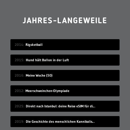
JAHRES-LANGEWEILE
2014
Rigsketball
2015
Hund hält Ballon in der Luft
2016
Meine Woche (50)
2012
Meerschweinchen-Olympiade
2025
Direkt nach Istanbul: deine Reise eSIM für die Türkei
2019
Die Geschichte des menschlichen Kannibalismus