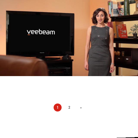
1
2
»