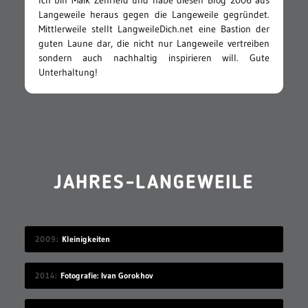
Ich bin Maik Zehrfeld und habe diesen Blog 2006 aus
Langeweile heraus gegen die Langeweile gegründet.
Mittlerweile stellt LangweileDich.net eine Bastion der
guten Laune dar, die nicht nur Langeweile vertreiben
sondern auch nachhaltig inspirieren will. Gute
Unterhaltung!
JAHRES-LANGEWEILE
2009
Kleinigkeiten
2014
Fotografie: Ivan Gorokhov