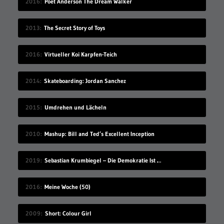
2016
Poet Anderson The Dream Walker
2013
The Secret Story of Toys
2016
Virtueller Koi Karpfen-Teich
2014
Skateboarding: Jordan Sanchez
2015
Umdrehen und Lächeln
2010
Mashup: Bill and Ted’s Excellent Inception
2019
Sebastian Krumbiegel – Die Demokratie Ist Weiblich
2016
Meine Woche (50)
2009
Short: Colour Girl