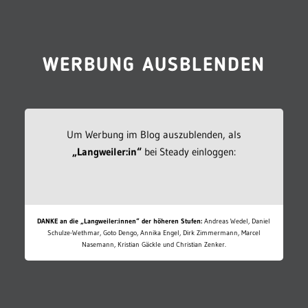
WERBUNG AUSBLENDEN
Um Werbung im Blog auszublenden, als
„Langweiler:in“
bei Steady einloggen:
DANKE an die „Langweiler:innen“ der höheren Stufen:
Andreas Wedel, Daniel
Schulze-Wethmar, Goto Dengo, Annika Engel, Dirk Zimmermann, Marcel
Nasemann, Kristian Gäckle und Christian Zenker.