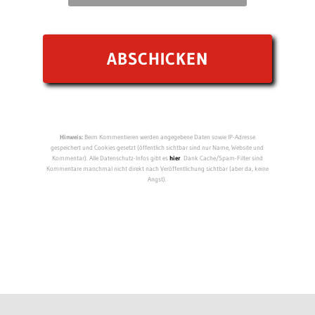
Hinweis:
Beim Kommentieren werden angegebene Daten sowie IP-Adresse
gespeichert und Cookies gesetzt (öffentlich sichtbar sind nur Name, Website und
Kommentar). Alle Datenschutz-Infos gibt es
hier
. Dank Cache/Spam-Filter sind
Kommentare manchmal nicht direkt nach Veröffentlichung sichtbar (aber da, keine
Angst).