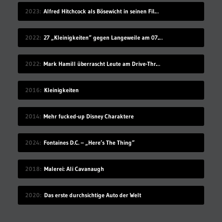
2023
Alfred Hitchcock als Bösewicht in seinen Filmen
2022
27 „Kleinigkeiten“ gegen Langeweile am 07.08.2022
2022
Mark Hamill überrascht Leute am Drive-Thru-Schalter
2016
Kleinigkeiten
2014
Mehr fucked-up Disney Charaktere
2024
Fontaines D.C. – „Here’s The Thing“
2018
Malerei: Ali Cavanaugh
2020
Das erste durchsichtige Auto der Welt