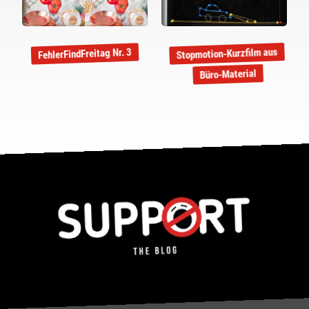
Stopmotion-Kurzfilm aus
FehlerFindFreitag Nr. 3
Büro-Material