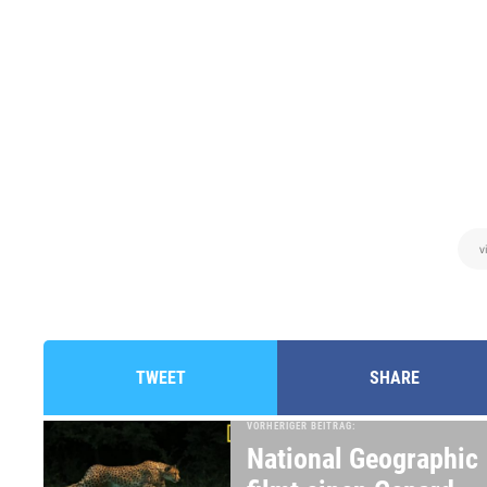
v
TWEET
SHARE
VORHERIGER BEITRAG:
National Geographic