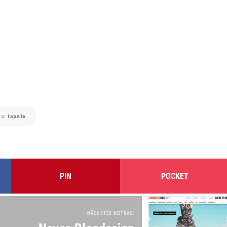
ia:
tape.tv
PIN
POCKET
NÄCHSTER BEITRAG: