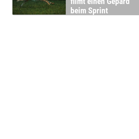
filmt einen Gepard
beim Sprint