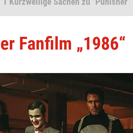
1 Kurzweilige Sachen zu "Punisher"
er Fanfilm „1986“