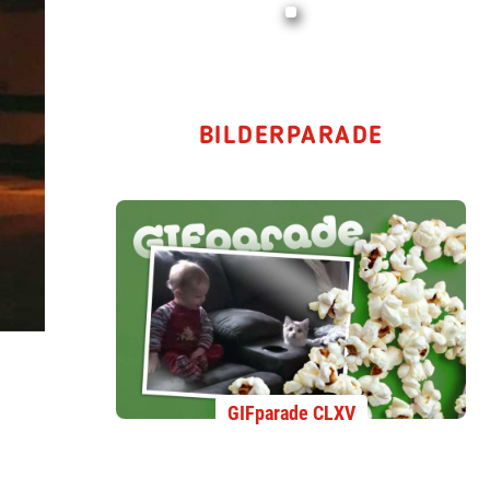
BILDERPARADE
GIFparade CLXV