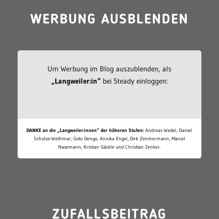
WERBUNG AUSBLENDEN
Um Werbung im Blog auszublenden, als
„Langweiler:in“
bei Steady einloggen:
DANKE an die „Langweiler:innen“ der höheren Stufen:
Andreas Wedel, Daniel
Schulze-Wethmar, Goto Dengo, Annika Engel, Dirk Zimmermann, Marcel
Nasemann, Kristian Gäckle und Christian Zenker.
ZUFALLSBEITRAG