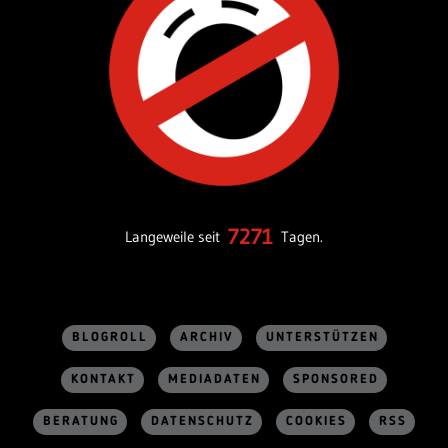
7271
Langeweile seit
Tagen.
BLOGROLL
ARCHIV
UNTERSTÜTZEN
KONTAKT
MEDIADATEN
SPONSORED
BERATUNG
DATENSCHUTZ
COOKIES
RSS