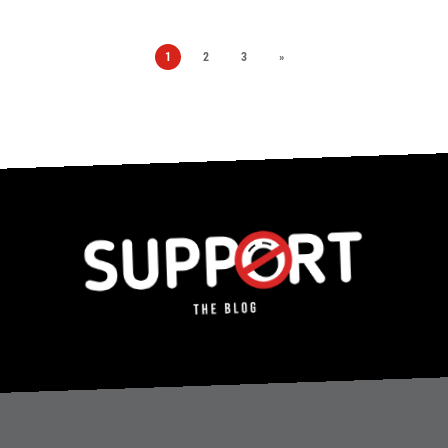
1
2
3
»