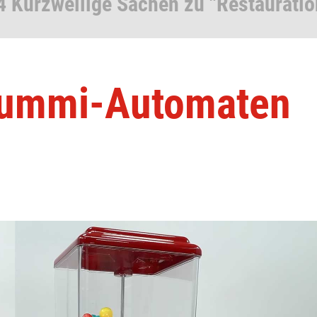
4 Kurzweilige Sachen zu "Restauratio
gummi-Automaten