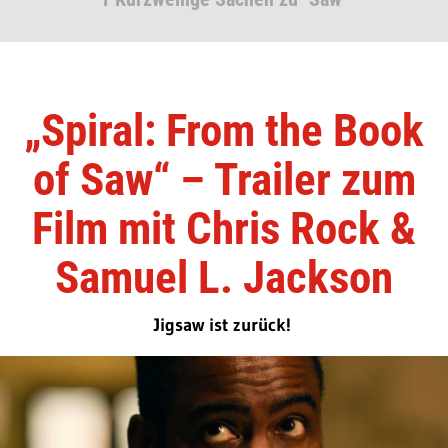
„Spiral: From the Book
of Saw“ – Trailer zum
Film mit Chris Rock &
Samuel L. Jackson
Jigsaw ist zurück!