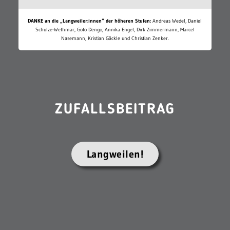
DANKE an die „Langweiler:innen“ der höheren Stufen:
Andreas Wedel, Daniel
Schulze-Wethmar, Goto Dengo, Annika Engel, Dirk Zimmermann, Marcel
Nasemann, Kristian Gäckle und Christian Zenker.
ZUFALLSBEITRAG
Langweilen!