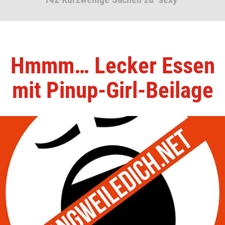
Hmmm… Lecker Essen
mit Pinup-Girl-Beilage