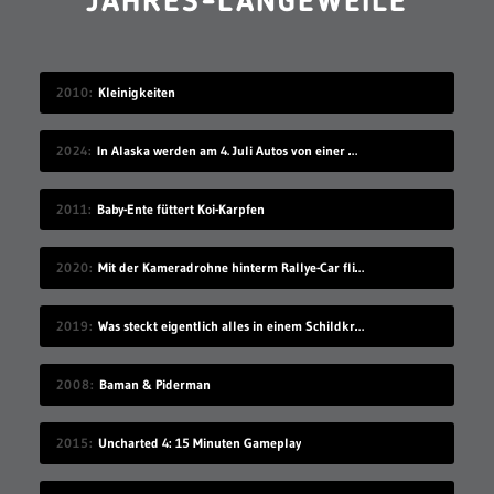
JAHRES-LANGEWEILE
2010
Kleinigkeiten
2024
In Alaska werden am 4. Juli Autos von einer Klippe gefahren
2011
Baby-Ente füttert Koi-Karpfen
2020
Mit der Kameradrohne hinterm Rallye-Car fliegen
2019
Was steckt eigentlich alles in einem Schildkrötenpanzer?
2008
Baman & Piderman
2015
Uncharted 4: 15 Minuten Gameplay