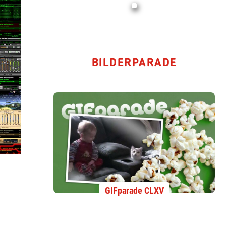
BILDERPARADE
GIFparade CLXV