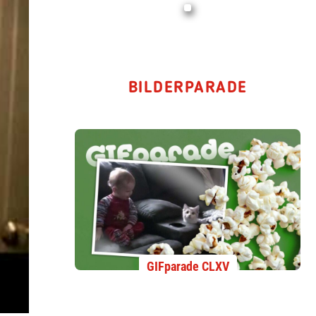
BILDERPARADE
GIFparade CLXV