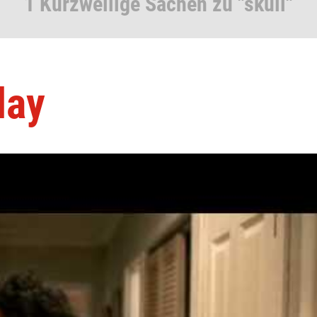
1 Kurzweilige Sachen zu "skuil"
lay