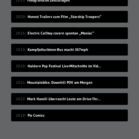
2013
Fotografische Zeitcollagen
2020
Honest Trailers zum Film „Starship Troopers“
2026
Electric Callboy covern spontan „Maniac“
2010
Kampfjetturbinen-Bus macht 367mph
2020
Haldern Pop Festival Live-Mitschnitte im Videostream (2008-2019)
2014
Mountainbike: Downhill POV am Morgen
2022
Mark Hamill überrascht Leute am Drive-Thru-Schalter
2018
Pie Comics