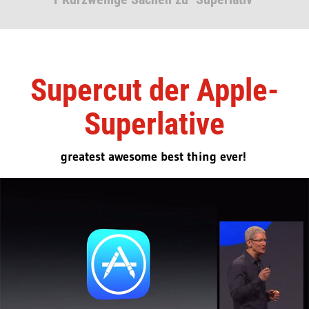
Supercut der Apple-
Superlative
greatest awesome best thing ever!