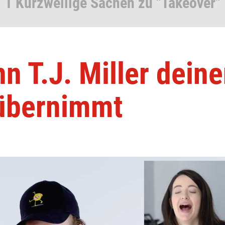
1 Kurzweilige Sachen zu "Takeover"
n T.J. Miller dein
übernimmt