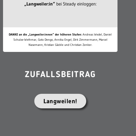
„Langweiler:in“
bei Steady einloggen:
DANKE an die „Langweiler:innen“ der höheren Stufen:
Andreas Wedel, Daniel
Schulze-Wethmar, Goto Dengo, Annika Engel, Dirk Zimmermann, Marcel
Nasemann, Kristian Gäckle und Christian Zenker.
ZUFALLSBEITRAG
Langweilen!