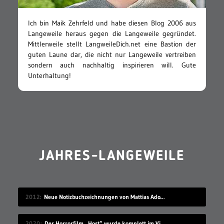
Ich bin Maik Zehrfeld und habe diesen Blog 2006 aus
Langeweile heraus gegen die Langeweile gegründet.
Mittlerweile stellt LangweileDich.net eine Bastion der
guten Laune dar, die nicht nur Langeweile vertreiben
sondern auch nachhaltig inspirieren will. Gute
Unterhaltung!
JAHRES-LANGEWEILE
2012
Neue Notizbuchzeichnungen von Mattias Adolfsson
2020
Der Horrorfilm „Host“ wurde komplett im Videochat-Tool Zoom gedreht