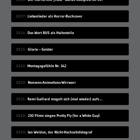
2017
Liebeslieder als Horror-Buchcover
2014
Das Wort BUS als Haltestelle
2015
Gloria – Geister
2022
Montagsgefühle Nr. 342
2010
Nonsens-Animations-Wirrwarr
2021
Remi Gaillard mogelt sich (mal wieder) aufs Volleyball-Mannschaftsfoto
2016
230 Filme singen Pretty Fly (for a White Guy)
2019
Ian Weldon, der Nicht-Hochzeitsfotograf