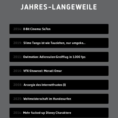
JAHRES-LANGEWEILE
2014
8-Bit Cinema: Se7en
2019
Slime Tango ist wie Tauziehen, nur umgekehrt
2011
Owlmotion: Adlereulen-Greifflug in 1.000 fps
2016
VFX-Showreel: Meradi Omar
2008
Arcorgie des Internetfrustes (I)
2025
Weltmeisterschaft im Hundesurfen
2014
Mehr fucked-up Disney Charaktere