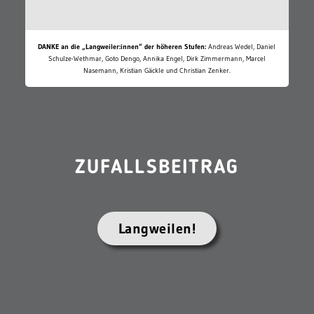
DANKE an die „Langweiler:innen“ der höheren Stufen:
Andreas Wedel, Daniel
Schulze-Wethmar, Goto Dengo, Annika Engel, Dirk Zimmermann, Marcel
Nasemann, Kristian Gäckle und Christian Zenker.
ZUFALLSBEITRAG
Langweilen!