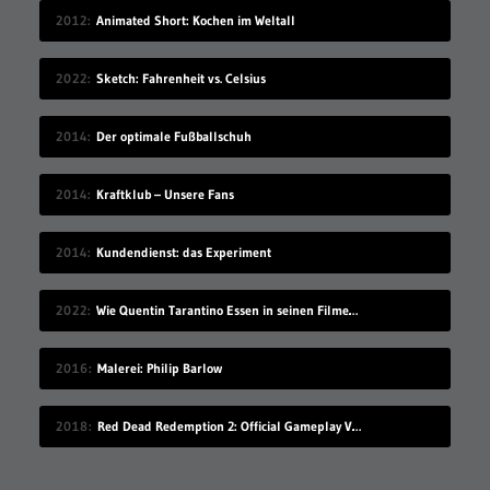
2012
Animated Short: Kochen im Weltall
2022
Sketch: Fahrenheit vs. Celsius
2014
Der optimale Fußballschuh
2014
Kraftklub – Unsere Fans
2014
Kundendienst: das Experiment
2022
Wie Quentin Tarantino Essen in seinen Filmen einsetzt
2016
Malerei: Philip Barlow
2018
Red Dead Redemption 2: Official Gameplay Video