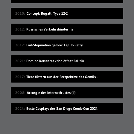
2010
Concept: Bugatti Type 12-2
2012
Russisches Verkehrshindernis
2012
Fail-Stopmotion galore: Tap To Retry
2021
Domino-Kettenreaktion öffnet Falltür
2017
Tiere füttern aus der Perspektive des Gemüses
2008
Arcorgie des Internetfrustes (II)
2024
Beste Cosplays der San Diego Comic-Con 2024