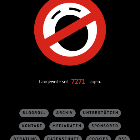
7271
Langeweile seit
Tagen.
BLOGROLL
ARCHIV
UNTERSTÜTZEN
KONTAKT
MEDIADATEN
SPONSORED
BERATUNG
DATENSCHUTZ
COOKIES
RSS