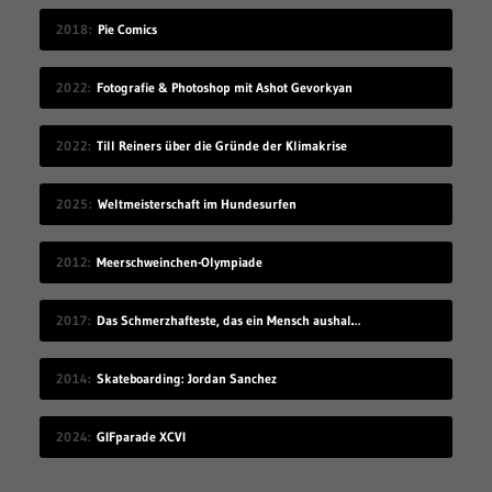
2018
Pie Comics
2022
Fotografie & Photoshop mit Ashot Gevorkyan
2022
Till Reiners über die Gründe der Klimakrise
2025
Weltmeisterschaft im Hundesurfen
2012
Meerschweinchen-Olympiade
2017
Das Schmerzhafteste, das ein Mensch aushalten kann
2014
Skateboarding: Jordan Sanchez
2024
GIFparade XCVI