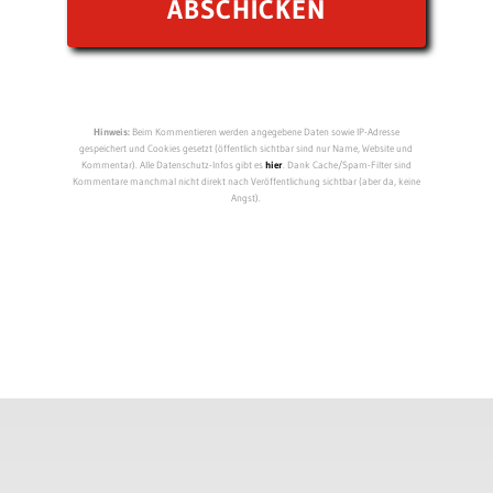
Hinweis:
Beim Kommentieren werden angegebene Daten sowie IP-Adresse
gespeichert und Cookies gesetzt (öffentlich sichtbar sind nur Name, Website und
Kommentar). Alle Datenschutz-Infos gibt es
hier
. Dank Cache/Spam-Filter sind
Kommentare manchmal nicht direkt nach Veröffentlichung sichtbar (aber da, keine
Angst).