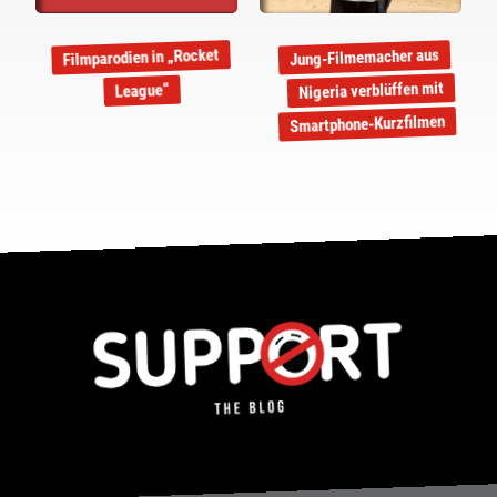
Filmparodien in „Rocket
Jung-Filmemacher aus
Nigeria verblüffen mit
League“
Smartphone-Kurzfilmen