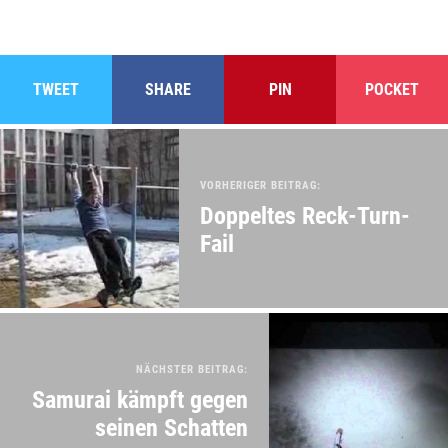
TWEET
SHARE
PIN
POCKET
VORHERIGER BEITRAG:
Doppeltes Reck-Turn-
Fail
NÄCHSTER BEITRAG:
Samurai kämpft gegen
seinen Schatten