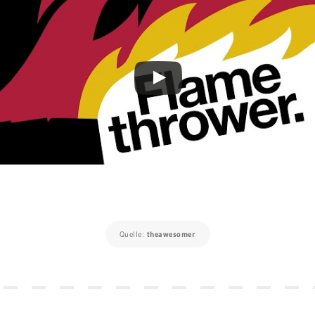
Quelle:
theawesomer