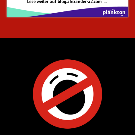
Lese weiter auf blog.alexander-a2.com →