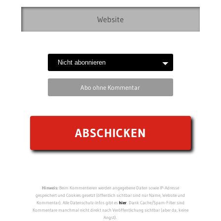
Abo ohne Kommentar
Hinweis:
Beim Kommentieren werden angegebene Daten sowie IP-Adresse
gespeichert und Cookies gesetzt (öffentlich sichtbar sind nur Name, Website und
Kommentar). Alle Datenschutz-Infos gibt es
hier
. Dank Cache/Spam-Filter sind
Kommentare manchmal nicht direkt nach Veröffentlichung sichtbar (aber da, keine
Angst).