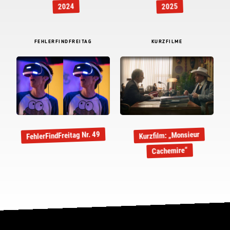
2024
2025
FEHLERFINDFREITAG
KURZFILME
FehlerFindFreitag Nr. 49
Kurzfilm: „Monsieur
Cachemire“