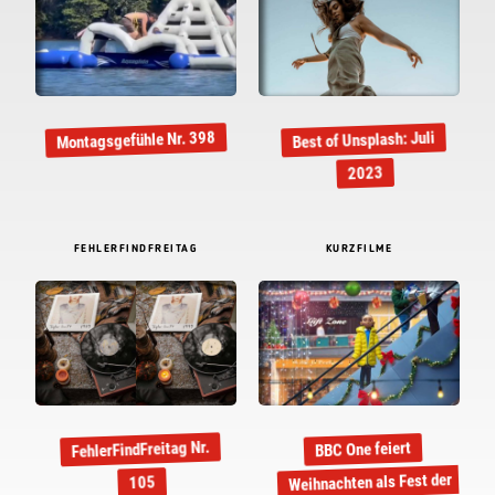
Montagsgefühle Nr. 398
Best of Unsplash: Juli
2023
FEHLERFINDFREITAG
KURZFILME
FehlerFindFreitag Nr.
BBC One feiert
Weihnachten als Fest der
105