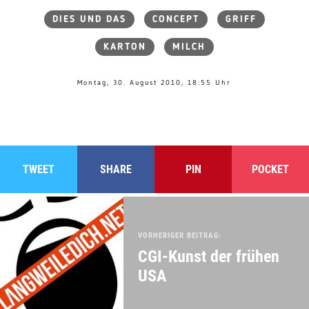
DIES UND DAS
CONCEPT
GRIFF
KARTON
MILCH
Montag, 30. August 2010, 18:55 Uhr
TWEET
SHARE
PIN
POCKET
VORHERIGER BEITRAG:
CGI-Kunst der frühen
USA