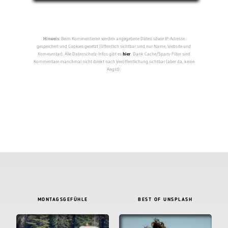
Hinweis:
Beim Kommentieren werden angegebene Daten sowie IP-Adresse
gespeichert und Cookies gesetzt (öffentlich sichtbar sind nur Name, Website und
Kommentar). Alle Datenschutz-Infos gibt es
hier
. Dank Cache/Spam-Filter sind
Kommentare manchmal nicht direkt nach Veröffentlichung sichtbar (aber da, keine
Angst).
MONTAGSGEFÜHLE
BEST OF UNSPLASH