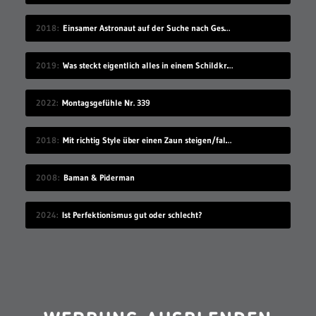
2018
Einsamer Astronaut auf der Suche nach Gesellschaft
2019
Was steckt eigentlich alles in einem Schildkrötenpanzer?
2022
Montagsgefühle Nr. 339
2018
Mit richtig Style über einen Zaun steigen/fallen
2008
Baman & Piderman
2024
Ist Perfektionismus gut oder schlecht?