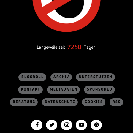
7250
Langeweile seit
Tagen.
BLOGROLL
ARCHIV
UNTERSTÜTZEN
KONTAKT
MEDIADATEN
SPONSORED
BERATUNG
DATENSCHUTZ
COOKIES
RSS