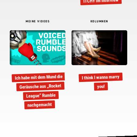
ITCHY im Interview
MEINE VIDEOS
KOLUMNEN
Ich habe mit dem Mund die
I think I wanna marry
Geräusche aus „Rocket
you!
League“ Rumble
nachgemacht