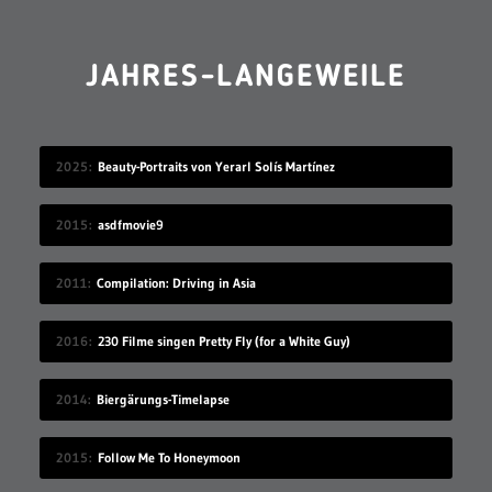
JAHRES-LANGEWEILE
2025
Beauty-Portraits von Yerarl Solís Martínez
2015
asdfmovie9
2011
Compilation: Driving in Asia
2016
230 Filme singen Pretty Fly (for a White Guy)
2014
Biergärungs-Timelapse
2015
Follow Me To Honeymoon