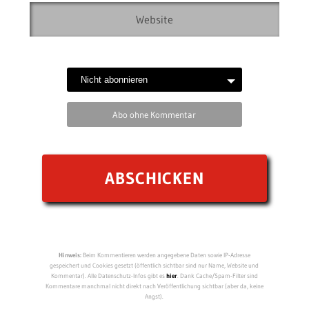
Abo ohne Kommentar
Hinweis:
Beim Kommentieren werden angegebene Daten sowie IP-Adresse
gespeichert und Cookies gesetzt (öffentlich sichtbar sind nur Name, Website und
Kommentar). Alle Datenschutz-Infos gibt es
hier
. Dank Cache/Spam-Filter sind
Kommentare manchmal nicht direkt nach Veröffentlichung sichtbar (aber da, keine
Angst).