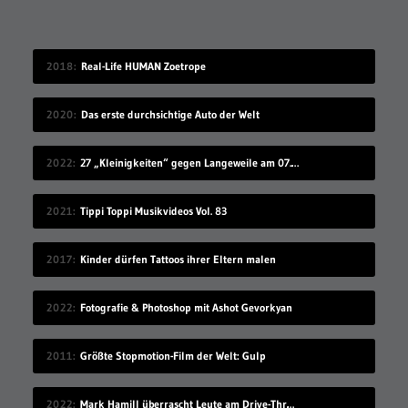
2018
Real-Life HUMAN Zoetrope
2020
Das erste durchsichtige Auto der Welt
2022
27 „Kleinigkeiten“ gegen Langeweile am 07.08.2022
2021
Tippi Toppi Musikvideos Vol. 83
2017
Kinder dürfen Tattoos ihrer Eltern malen
2022
Fotografie & Photoshop mit Ashot Gevorkyan
2011
Größte Stopmotion-Film der Welt: Gulp
2022
Mark Hamill überrascht Leute am Drive-Thru-Schalter