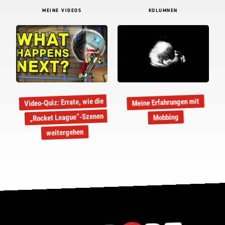
MEINE VIDEOS
KOLUMNEN
Video-Quiz: Errate, wie die
Meine Erfahrungen mit
„Rocket League“-Szenen
Mobbing
weitergehen