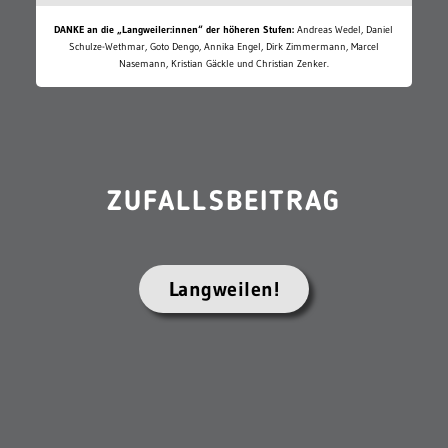
DANKE an die „Langweiler:innen“ der höheren Stufen:
Andreas Wedel, Daniel
Schulze-Wethmar, Goto Dengo, Annika Engel, Dirk Zimmermann, Marcel
Nasemann, Kristian Gäckle und Christian Zenker.
ZUFALLSBEITRAG
Langweilen!