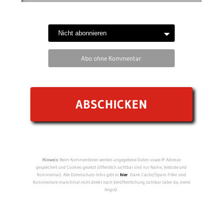
Abo ohne Kommentar
Hinweis:
Beim Kommentieren werden angegebene Daten sowie IP-Adresse
gespeichert und Cookies gesetzt (öffentlich sichtbar sind nur Name, Website und
Kommentar). Alle Datenschutz-Infos gibt es
hier
. Dank Cache/Spam-Filter sind
Kommentare manchmal nicht direkt nach Veröffentlichung sichtbar (aber da, keine
Angst).