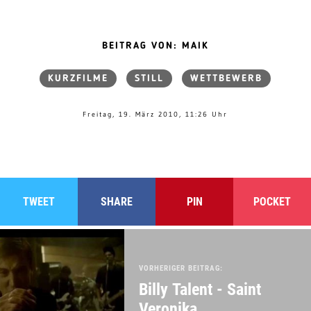
BEITRAG VON: MAIK
KURZFILME
STILL
WETTBEWERB
Freitag, 19. März 2010, 11:26 Uhr
TWEET
SHARE
PIN
POCKET
VORHERIGER BEITRAG:
Billy Talent - Saint
Veronika