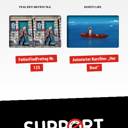
FEHLERFINDFREITAG
KURZFILME
Animierter Kurzfilm: „Her
FehlerFindFreitag Nr.
Boat“
125