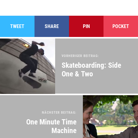
TWEET
SHARE
PIN
POCKET
VORHERIGER BEITRAG:
Skateboarding: Side
One & Two
NÄCHSTER BEITRAG:
One Minute Time
Machine