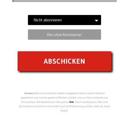
Abo ohne Kommentar
Hinweis:
Beim Kommentieren werden angegebene Daten sowie IP-Adresse
gespeichert und Cookies gesetzt (öffentlich sichtbar sind nur Name, Website und
Kommentar). Alle Datenschutz-Infos gibt es
hier
. Dank Cache/Spam-Filter sind
Kommentare manchmal nicht direkt nach Veröffentlichung sichtbar (aber da, keine
Angst).