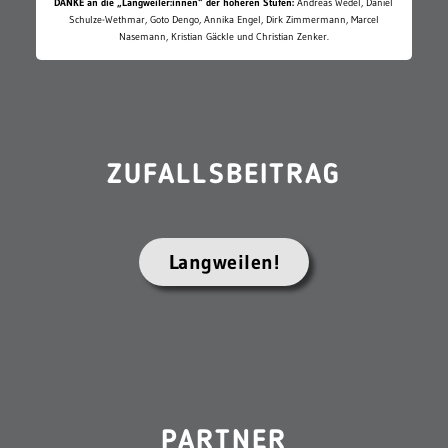
DANKE an die „Langweiler:innen“ der höheren Stufen:
Andreas Wedel, Daniel
Schulze-Wethmar, Goto Dengo, Annika Engel, Dirk Zimmermann, Marcel
Nasemann, Kristian Gäckle und Christian Zenker.
ZUFALLSBEITRAG
Langweilen!
PARTNER