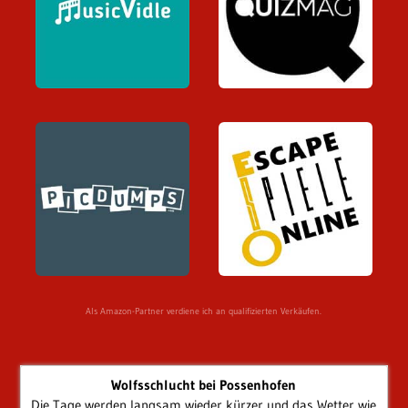
Als Amazon-Partner verdiene ich an qualifizierten Verkäufen.
Wolfsschlucht bei Possenhofen
Die Tage werden langsam wieder kürzer und das Wetter wie