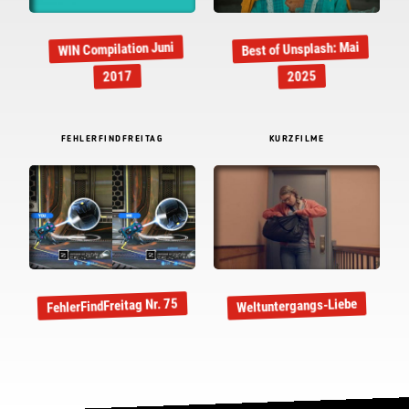
Best of Unsplash: Mai
WIN Compilation Juni
2017
2025
FEHLERFINDFREITAG
KURZFILME
FehlerFindFreitag Nr. 75
Weltuntergangs-Liebe