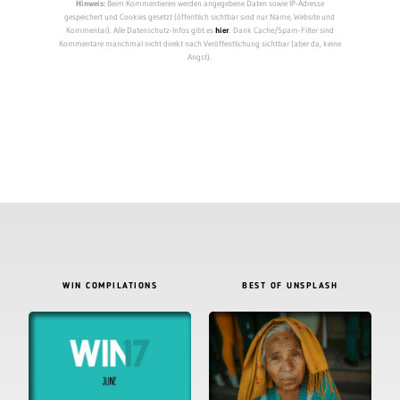
Hinweis:
Beim Kommentieren werden angegebene Daten sowie IP-Adresse
gespeichert und Cookies gesetzt (öffentlich sichtbar sind nur Name, Website und
Kommentar). Alle Datenschutz-Infos gibt es
hier
. Dank Cache/Spam-Filter sind
Kommentare manchmal nicht direkt nach Veröffentlichung sichtbar (aber da, keine
Angst).
WIN COMPILATIONS
BEST OF UNSPLASH