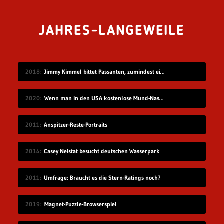
JAHRES-LANGEWEILE
2018
Jimmy Kimmel bittet Passanten, zumindest ein Land zu benennen
2020
Wenn man in den USA kostenlose Mund-Nase-Masken verteilen möchte…
2011
Anspitzer-Reste-Portraits
2014
Casey Neistat besucht deutschen Wasserpark
2011
Umfrage: Braucht es die Stern-Ratings noch?
2019
Magnet-Puzzle-Browserspiel