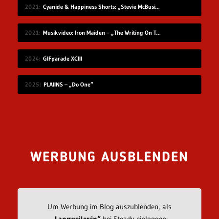
2021
Cyanide & Happiness Shorts: „Stevie McBusinessman“
2021
Musikvideo: Iron Maiden – „The Writing On The Wall“
2024
GIFparade XCIII
2025
PLAIINS – „Do One“
WERBUNG AUSBLENDEN
Um Werbung im Blog auszublenden, als
„Langweiler:in“
bei Steady einloggen: