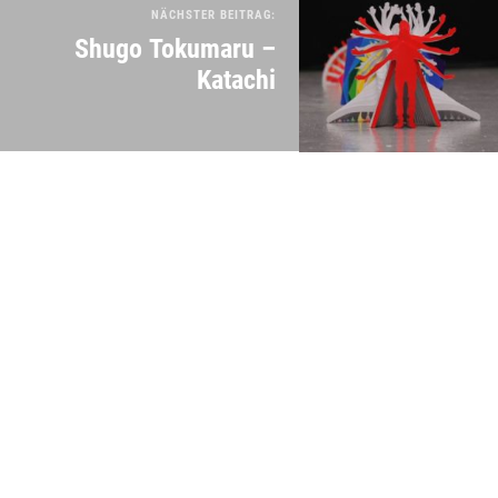
NÄCHSTER BEITRAG:
Shugo Tokumaru –
Katachi