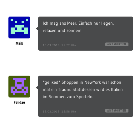
Ich mag ans Meer. Einfach nur liegen,
relaxen und sonnen!
Maik
ANTWORTEN
15.03.2013, 15:27 Uhr
*geliked* Shoppen in NewYork wär schon
mal ein Traum. Stattdessen wird es Italien
im Sommer, zum Sporteln.
Felidae
ANTWORTEN
15.03.2013, 15:58 Uhr