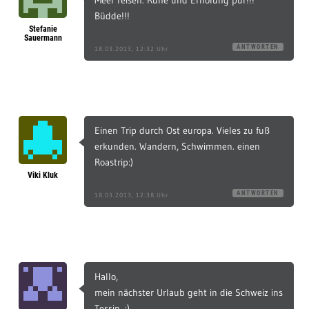
Meer reisen. Ruhe und Erholung pur!!!
Büdde!!!
Stefanie
Sauermann
ANTWORTEN
18.03.2013, 12:32 Uhr
Einen Trip durch Ost europa. Vieles zu fuß
erkunden. Wandern, Schwimmen. einen
Roastrip:)
Viki Kluk
ANTWORTEN
18.03.2013, 12:38 Uhr
Hallo,
mein nächster Urlaub geht in die Schweiz ins
Tessin. :)