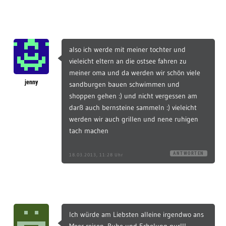
also ich werde mit meiner tochter und
vieleicht eltern an die ostsee fahren zu
meiner oma und da werden wir schön viele
jenny
sandburgen bauen schwimmen und
shoppen gehen :) und nicht vergessen am
darß auch bernsteine sammeln :) vieleicht
werden wir auch grillen und nene ruhigen
tach machen
ANTWORTEN
18.03.2013, 11:28 Uhr
Ich würde am Liebsten alleine irgendwo ans