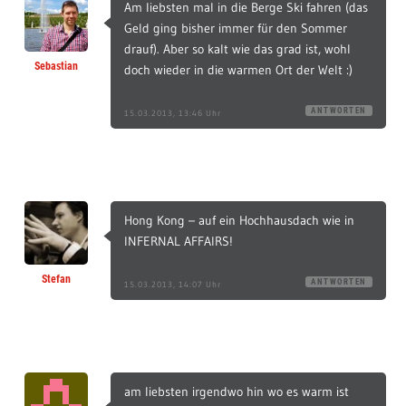
Am liebsten mal in die Berge Ski fahren (das
Geld ging bisher immer für den Sommer
drauf). Aber so kalt wie das grad ist, wohl
Sebastian
doch wieder in die warmen Ort der Welt :)
ANTWORTEN
15.03.2013, 13:46 Uhr
Hong Kong – auf ein Hochhausdach wie in
INFERNAL AFFAIRS!
Stefan
ANTWORTEN
15.03.2013, 14:07 Uhr
am liebsten irgendwo hin wo es warm ist