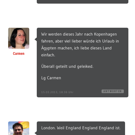
Wir werden dieses Jahr nach Kopenhagen
fahren, aber viel lieber würde ich Urlaub in
Ägypten machen, ich liebe dieses Land
Carmen
einfach.
Überall geteilt und geleiked.
Lg Carmen
ANTWORTEN
15.03.2013, 18:36 Uhr
London. Weil England England England ist.