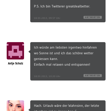
P.S. Ich bin Twitterer greatdealbetter.
ANTWORTEN
18.03.2013, 09:57 Uhr
Ich würde am liebsten irgentwo hinfahren
wo Sonne ist und ich das schöne wetter
geniessen kann.
Antje Schulz
Einfach mal relaxen und entspannen!
ANTWORTEN
18.03.2013, 10:20 Uhr
Hach. Urlaub wäre der Wahnsinn, der letzte