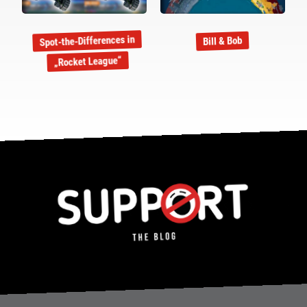
Spot-the-Differences in
Bill & Bob
„Rocket League“