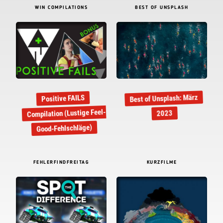
WIN COMPILATIONS
BEST OF UNSPLASH
Best of Unsplash: März
Positive FAILS
Compilation (Lustige Feel-
2023
Good-Fehlschläge)
FEHLERFINDFREITAG
KURZFILME