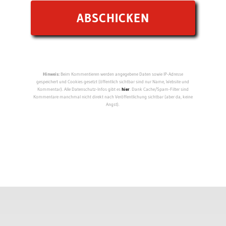
Hinweis:
Beim Kommentieren werden angegebene Daten sowie IP-Adresse
gespeichert und Cookies gesetzt (öffentlich sichtbar sind nur Name, Website und
Kommentar). Alle Datenschutz-Infos gibt es
hier
. Dank Cache/Spam-Filter sind
Kommentare manchmal nicht direkt nach Veröffentlichung sichtbar (aber da, keine
Angst).