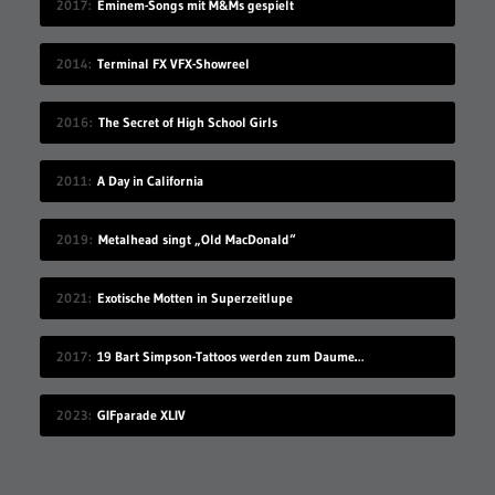
2017
Eminem-Songs mit M&Ms gespielt
2014
Terminal FX VFX-Showreel
2016
The Secret of High School Girls
2011
A Day in California
2019
Metalhead singt „Old MacDonald“
2021
Exotische Motten in Superzeitlupe
2017
19 Bart Simpson-Tattoos werden zum Daumenkino
2023
GIFparade XLIV