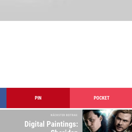
PIN
POCKET
NÄCHSTER BEITRAG:
Digital Paintings: