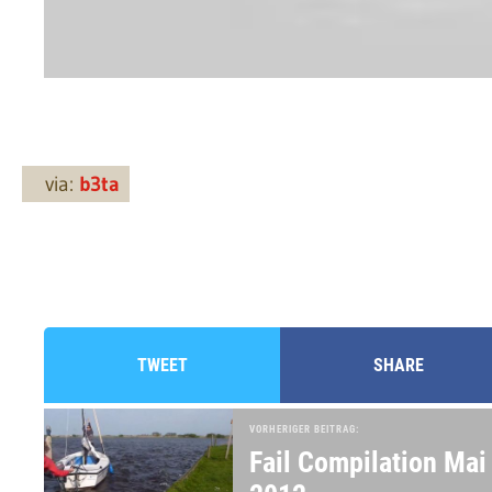
via:
b3ta
TWEET
SHARE
VORHERIGER BEITRAG:
Fail Compilation Mai