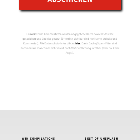
Hinweis:
Beim Kommentieren werden angegebene Daten sowie IP-Adresse
gespeichert und Cookies gesetzt (öffentlich sichtbar sind nur Name, Website und
Kommentar). Alle Datenschutz-Infos gibt es
hier
. Dank Cache/Spam-Filter sind
Kommentare manchmal nicht direkt nach Veröffentlichung sichtbar (aber da, keine
Angst).
WIN COMPILATIONS
BEST OF UNSPLASH