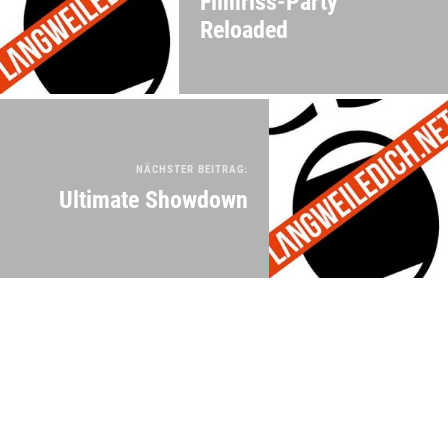
Filmriss-Party
Reloaded
NÄCHSTER BEITRAG:
Ultimate Showdown