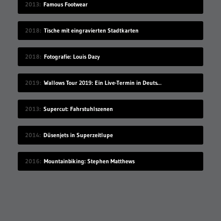
2013
Famous Footwear
2018
Tische mit eingravierten Stadtkarten
2018
Fotografie: Louis Dazy
2019
Wallows Tour 2019: Ein Live-Termin in Deutschland
2013
Supercut: Fahrstuhlszenen
2014
Düsenjets in Superzeitlupe
2016
Mountainbiking: Stephen Matthews