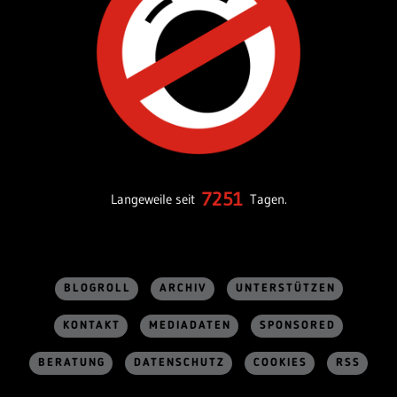
7251
Langeweile seit
Tagen.
BLOGROLL
ARCHIV
UNTERSTÜTZEN
KONTAKT
MEDIADATEN
SPONSORED
BERATUNG
DATENSCHUTZ
COOKIES
RSS