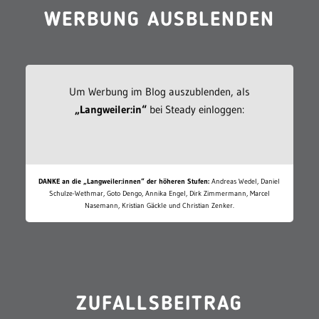
WERBUNG AUSBLENDEN
Um Werbung im Blog auszublenden, als
„Langweiler:in“
bei Steady einloggen:
DANKE an die „Langweiler:innen“ der höheren Stufen:
Andreas Wedel, Daniel
Schulze-Wethmar, Goto Dengo, Annika Engel, Dirk Zimmermann, Marcel
Nasemann, Kristian Gäckle und Christian Zenker.
ZUFALLSBEITRAG