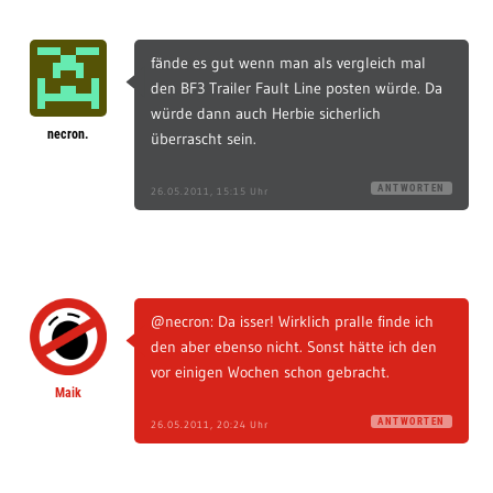
fände es gut wenn man als vergleich mal
den BF3 Trailer Fault Line posten würde. Da
würde dann auch Herbie sicherlich
necron.
überrascht sein.
ANTWORTEN
26.05.2011, 15:15 Uhr
@necron: Da isser! Wirklich pralle finde ich
den aber ebenso nicht. Sonst hätte ich den
vor einigen Wochen schon gebracht.
Maik
ANTWORTEN
26.05.2011, 20:24 Uhr