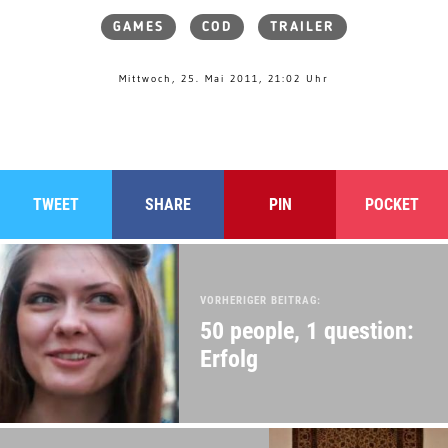
GAMES
COD
TRAILER
Mittwoch, 25. Mai 2011, 21:02 Uhr
TWEET
SHARE
PIN
POCKET
VORHERIGER BEITRAG:
50 people, 1 question:
Erfolg