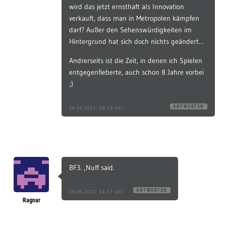
wird das jetzt ernsthaft als Innovation
verkauft, dass man in Metropolen kämpfen
darf? Außer den Sehenswürdigkeiten im
Hintergrund hat sich doch nichts geändert…
Andrerseits ist die Zeit, in denen ich Spielen
entgegenfieberte, auch schon 8 Jahre vorbei
;)
ANTWORTEN
26.05.2011, 08:18 Uhr
BF3. ‚Nuff said.
ANTWORTEN
26.05.2011, 11:17 Uhr
Ragnar