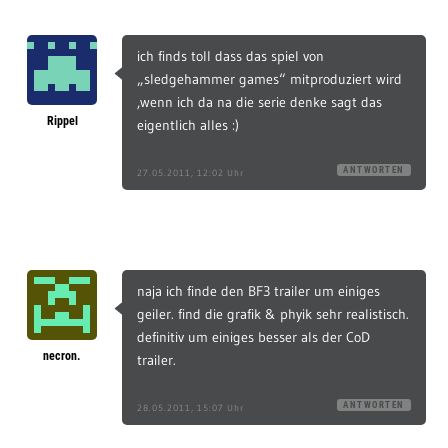
ich finds toll dass das spiel von
„sledgehammer games“ mitproduziert wird
,wenn ich da na die serie denke sagt das
Rippel
eigentlich alles :)
ANTWORTEN
27.05.2011, 12:02 Uhr
naja ich finde den BF3 trailer um einiges
geiler. find die grafik & phyik sehr realistisch.
definitiv um einiges besser als der CoD
necron.
trailer.
ANTWORTEN
28.05.2011, 15:07 Uhr