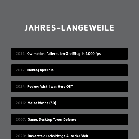
JAHRES-LANGEWEILE
2011
Owlmotion: Adlereulen-Greifflug in 1.000 fps
2017
Montagsgefühle
2014
Review: Wish I Was Here OST
2016
Meine Woche (50)
2007
Game: Desktop Tower Defence
2020
Das erste durchsichtige Auto der Welt