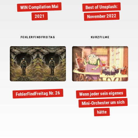
WIN Compilation Mai
Best of Unsplash:
November 2022
2021
FEHLERFINDFREITAG
KURZFILME
Wenn jeder sein eigenes
FehlerFindFreitag Nr. 26
Mini-Orchester um sich
hätte