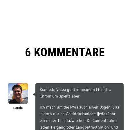
6 KOMMENTARE
Komisch, Video geht in meinem FF nicht,
Chromium spielts aber.
Ich mach um die MWs auch einen Bogen. Das
Herbie
is doch nur ne Gelddruckanlage (jedes Jahr
ein neuer Teil, dazwischen DL-Content) ohne
jeden Tiefgang oder Langzeitmotivation. Und