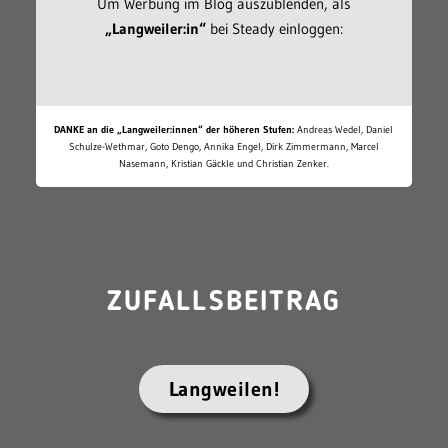
Um Werbung im Blog auszublenden, als
„Langweiler:in“
bei Steady einloggen:
DANKE an die „Langweiler:innen“ der höheren Stufen:
Andreas Wedel, Daniel
Schulze-Wethmar, Goto Dengo, Annika Engel, Dirk Zimmermann, Marcel
Nasemann, Kristian Gäckle und Christian Zenker.
ZUFALLSBEITRAG
Langweilen!